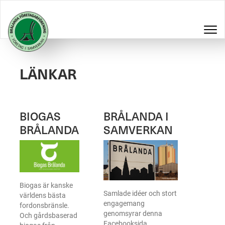
LÄNKAR
BIOGAS
BRÅLANDA I
BRÅLANDA
SAMVERKAN
Biogas är kanske
Samlade idéer och stort
världens bästa
engagemang
fordonsbränsle.
genomsyrar denna
Och gårdsbaserad
Facebooksida.