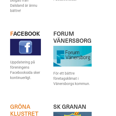
biogas från
Dalsland är ännu
bättre!
F
ACEBOOK
FORUM
VÄNERSBORG
Uppdatering på
föreningens
Facebooksida sker
För ett bättre
kontinuerligt.
företagsklimat i
Vänersborgs kommun.
GRÖNA
SK GRANAN
KLUSTRET