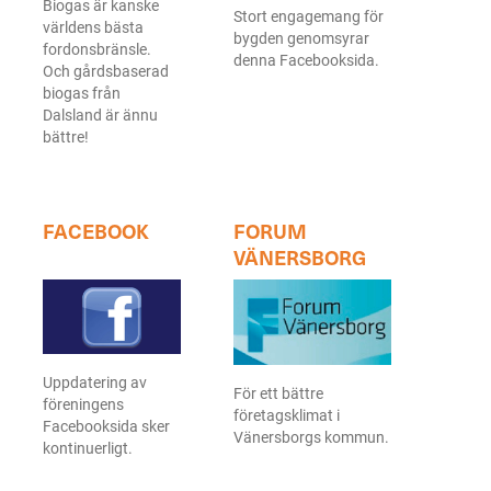
Biogas är kanske
Stort engagemang för
världens bästa
bygden genomsyrar
fordonsbränsle.
denna Facebooksida.
Och gårdsbaserad
biogas från
Dalsland är ännu
bättre!
F
ACEBOOK
F
ORUM
VÄNERSBORG
Uppdatering av
För ett bättre
föreningens
företagsklimat i
Facebooksida sker
Vänersborgs kommun.
kontinuerligt.